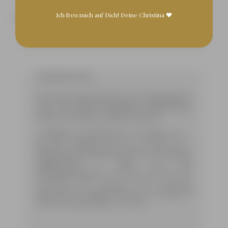
Ich freu mich auf Dich! Deine Christina ❤
Was kostet die Behandlung?
Technische Daten:
Systemanwendung lipolytischer und lymphatischer
Laser, mit starker monopolarer Radiofrequenz
und HPC Mesofusion spezieller Substrate.
8 Multipads mit lipolytischen Laserdioden, 630 –
680 nm, Frequenz 1000 Hz, 2,4 Watt, 95%.
2
Singlepads mit lymphatischen Dioden. Monopolare
Radiofrequenz 1 Mhz, 420 Vpp,
Modulationsfrequenz 25 Hz ISO 9001.2000 No.
0.04.07206 ISO 14001.2004 No. 3.00.07.102
übertrifft alle Anforderungen der Europäischen
Union. Energieaufnahme : 400 Watt