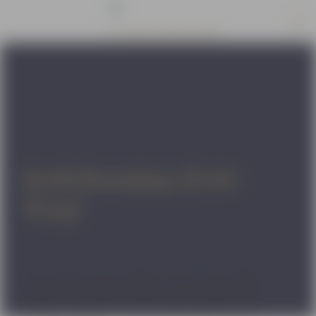
Bodyforming (Fett-
Weg)
Fett verlieren im „Schlaf“. Bei dieser absolut
schmerzfreien Behandlung lassen Sie das Gerät für sich
arbeiten. Sie verlieren Umfang und Fettzellen beim
Nichtstun. Zusätzlich wird die Haut gestrafft und die