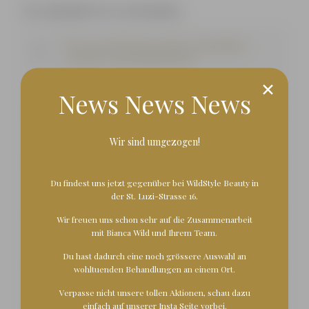
FAQ Adipolight Fett weg Behandlung
Für wen ist die Body Forming-Behandlung
geeignet/ Kontraindikationen?
✕
News News News
Wie läuft die Body Forming-Behandlung ab?
Was ist das Ergebnis der Body Forming-
Wir sind umgezogen!
Behandlung?
Du findest uns jetzt gegenüber bei WildStyle Beauty in
Welche Vorteile bietet die Body Forming-
der St. Luzi-Strasse 16.
Behandlung?
Wir freuen uns schon sehr auf die Zusammenarbeit
mit Bianca Wild und Ihrem Team.
Wie oft sollte die Body Forming-Behandlung
erfolgen?
Du hast dadurch eine noch grössere Auswahl an
wohltuenden Behandlungen an einem Ort.
Was ist nach der Body Forming-Behandlung zu
Verpasse nicht unsere tollen Aktionen, schau dazu
beachten?
einfach auf
unserer Insta Seite vorbei
.