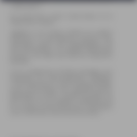
Lymphe aktiviert.
Hat jemand Sport gesagt? Darauf können wir in
Zukunft (fast) verzichten.
Adipolight ist eine intensive Methode zur gezielten
Reduzierung von überschüssigem Körperfett ohne
chirurgischen Eingriff, ohne Nachbehandlungen und
ohne Nebenwirkungen. Die zusätzliche Radiofrequenz
intensiviert den Effekt und strafft das Hautgewebe
langfristig.
Bei der anschließenden EM ShapeX-Behandlung, dem
Badyshaping mit elektromagnetischer Stimulation,
werden gezielt Bauch, Po und Oberschenkel behandlet,
um die Fettverbrennung weiter anzukurbeln und den
Muskelaufbau zu fördern. Ebenfalls unterstützen Sie
Ihren Körper bei der Entgiftung, Entschlackung und
der Anregung des Stoffwechsels mit der einmonatigen
Darm-, Stoffwechsel- und Leberkur für zu Hause.