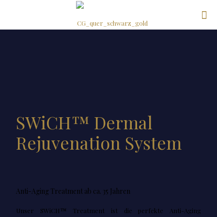
SWiCH™ Dermal
Rejuvenation System
Anti-Aging Treatment ab ca. 35 Jahren
Unser SWiCH™ Treatment ist die perfekte Anti-Aging