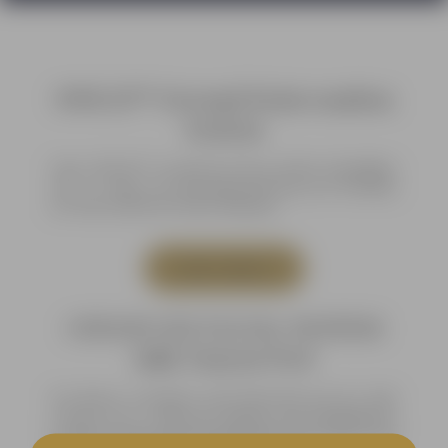
SWiCH™ Dermal Rejuvenation
System
Unser SWiCH™ Treatment ist die perfekte Behandlung
ab ca. 35 Jahre, bei Hyperpigmentierung, zur Straffung
der Haut, und für die Hautverjüngung.
mehr erfahren
OXYGEN RX FACIAL SYSTEM
inkl. Enzym Peel
Bei diesem Treatment wird Sauerstoff auf der Haut
erzeugt, um vor allem die Rötungen und Entzündungen
bei Akne, Rosazea und Teleangiektasien zu beseitigen, und