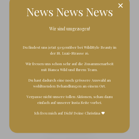
durch einen strahlenden Teint zu ersetzen.
✕
News News News
mehr erfahren
Wir sind umgezogen!
Du findest uns jetzt gegenüber bei WildStyle Beauty in
Dermaplaning
der St. Luzi-Strasse 16.
Wir freuen uns schon sehr auf die Zusammenarbeit
inkl. Gel basiertes Peeling + Firming Peptide Mask
mit Bianca Wild und Ihrem Team.
Dermaplaning ist ein nicht-invasives mechanisches
Du hast dadurch eine noch grössere Auswahl an
Peeling. Dabei werden oberflächliche Schichten der
wohltuenden Behandlungen an einem Ort.
Hornhaut, einschliesslich Vellushaare und oberflächliche
Ablagerungen vorsichtig Schritt für Schritt mit einem
Verpasse nicht unsere tollen Aktionen, schau dazu
Skalpell sanft entfernt.
einfach auf
unserer Insta Seite vorbei
.
Ich freu mich auf Dich! Deine Christina ❤
mehr erfahren