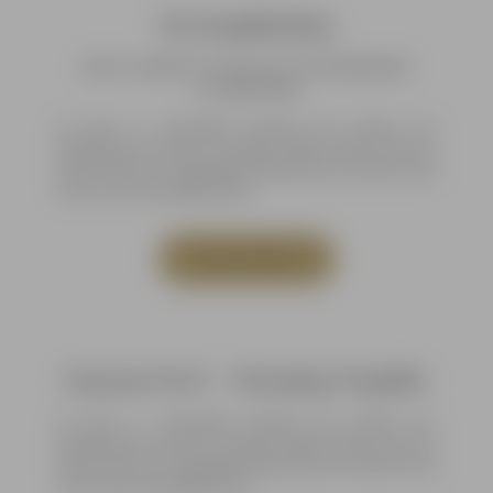
Dermaplaning
inkl. Circadia® Gel-basiertes Peel & individuelle
Circadia® Mask
Ab dem 25. Lebensjahr beginnen die Zeichen der
Hautalterung. Mit der Firming Peptide Mask wird der
Haut wieder Ihre Elastizität zurückgegeben und die Haut
wirkt wieder jugendlich frisch.
mehr erfahren
Enzym Peel + Firming Peptide
Ab dem 25. Lebensjahr beginnen die Zeichen der
Hautalterung. Mit der Firming Peptide Mask wird der
Haut wieder Ihre Elastizität zurückgegeben und die Haut
wirkt wieder jugendlich frisch.