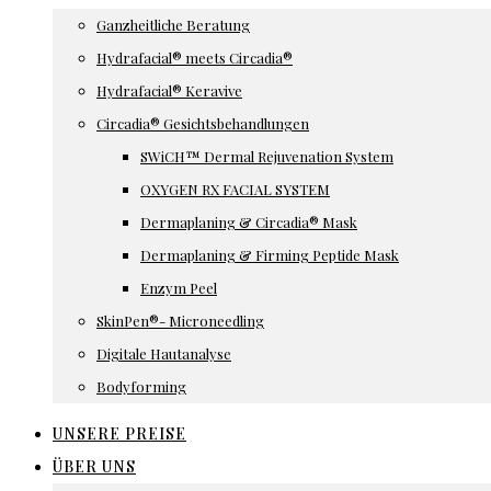
Ganzheitliche Beratung
Hydrafacial® meets Circadia®
Hydrafacial® Keravive
Circadia® Gesichtsbehandlungen
SWiCH™ Dermal Rejuvenation System
OXYGEN RX FACIAL SYSTEM
Dermaplaning & Circadia® Mask
Dermaplaning & Firming Peptide Mask
Enzym Peel
SkinPen®- Microneedling
Digitale Hautanalyse
Bodyforming
UNSERE PREISE
ÜBER UNS