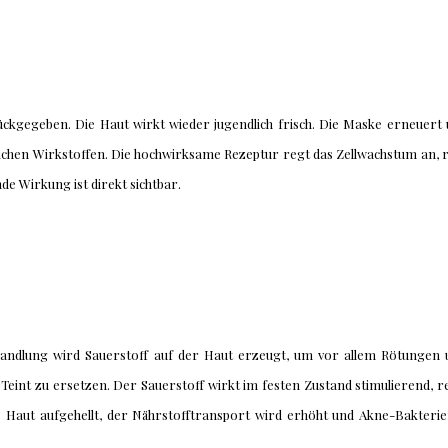
ückgegeben. Die Haut wirkt wieder jugendlich frisch. Die Maske erneuert u
ichen Wirkstoffen. Die hochwirksame Rezeptur regt das Zellwachstum an, re
e Wirkung ist direkt sichtbar.
ehandlung wird Sauerstoff auf der Haut erzeugt, um vor allem Rötungen
Teint zu ersetzen. Der Sauerstoff wirkt im festen Zustand stimulierend, r
 Haut aufgehellt, der Nährstofftransport wird erhöht und Akne-Bakterien e